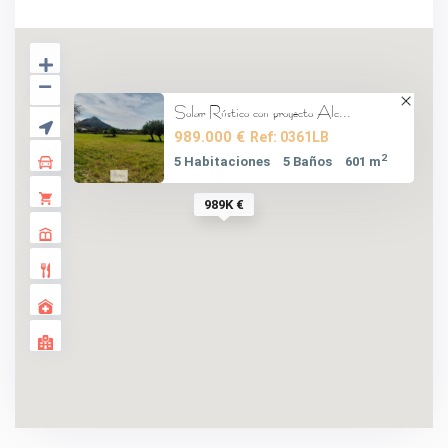
Solar Rústico con proyecto Alc...
989.000 €
Ref: 0361LB
2
5 Habitaciones
5 Baños
601 m
989K €