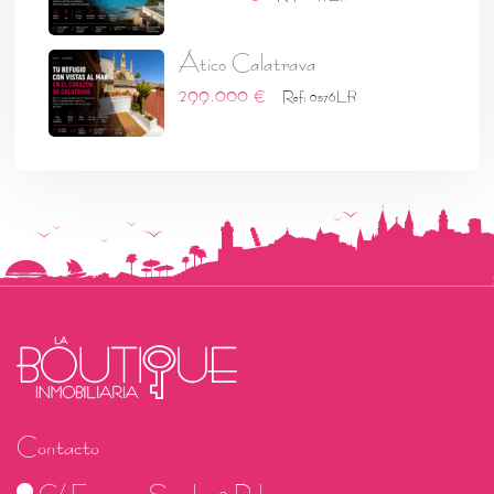
Ático Calatrava
299.000 €
Ref: 0576LB
Contacto