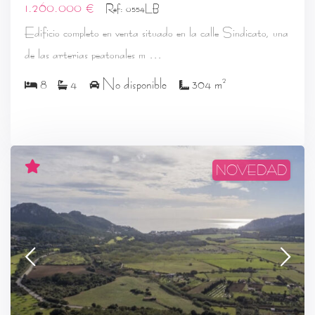
1.260.000 €
Ref: 0554LB
Edificio completo en venta situado en la calle Sindicato, una
...
de las arterias peatonales m
2
8
4
No disponible
304 m
NOVEDAD