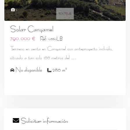
5
Solar Canyamel
790.000 €
Ref: 0550LB
Terreno en venta en Canyamel con anteproyecto incluido,
...
situado a tan solo 100 metros del
2
No disponible
280 m
Solicitar información