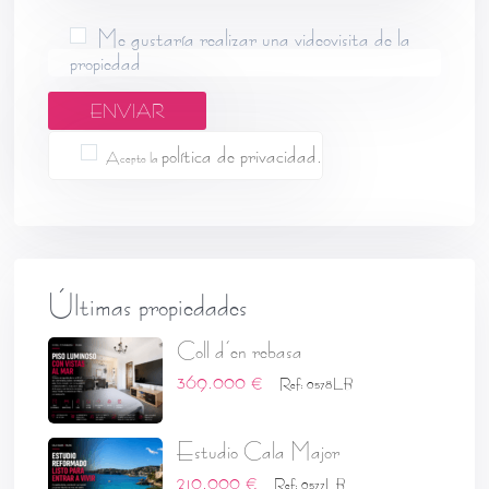
Me gustaría realizar una videovisita de la
propiedad
política de privacidad.
Acepto la
Últimas propiedades
Coll d’en rebasa
369.000 €
Ref: 0578LB
Estudio Cala Major
210.000 €
Ref: 0577LB