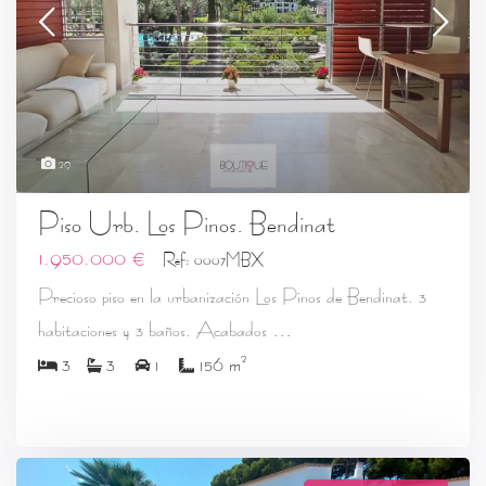
29
Piso Urb. Los Pinos. Bendinat
1.950.000 €
Ref: 0007MBX
Precioso piso en la urbanización Los Pinos de Bendinat. 3
...
habitaciones y 3 baños. Acabados
2
3
3
1
156 m