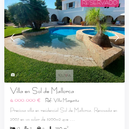
RESERVADO
36
Villa en Sol de Mallorca
4.000.000 €
Ref: Villa Margarita
Preciosa villa en residencial Sol de Mallorca. Renovada en
...
2007 en un solar de 3200m2 que
2
12
7
4
750 m