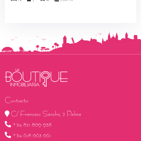
Contacto
C/ Francesc Sancho, 2 Palma
+34 871 809 938
+34 618 063 061